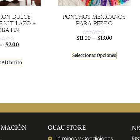
IÓN DULCE
PONCHOS MEXICANOS
E KIT LAZO +
PARA PERRO
RBATÍN
$
11.00
–
$
13.00
Valorado
con
$
7.00
00
orado
0
de
5
Seleccionar Opciones
 Al Carrito
RMACIÓN
GUAU STORE
N
o
Términos y Condiciones
Rec