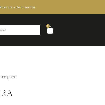
Promos y descuentos
0
ara perro
ara