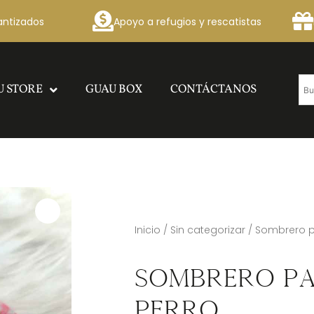
antizados
Apoyo a refugios y rescatistas
U STORE
GUAU BOX
CONTÁCTANOS
Inicio
/
Sin categorizar
/ Sombrero p
Sombrero P
Perro