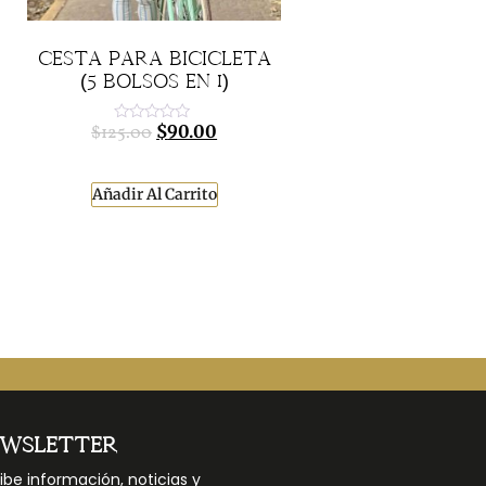
CESTA PARA BICICLETA
(5 BOLSOS EN 1)
$
90.00
$
125.00
Valorado
con
0
de
5
Añadir Al Carrito
EWSLETTER
ibe información, noticias y