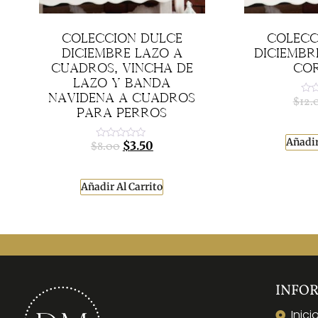
COLECCIÓN DULCE
COLECC
DICIEMBRE LAZO A
DICIEMBR
CUADROS, VINCHA DE
CO
LAZO Y BANDA
NAVIDEÑA A CUADROS
$
12.
Val
con
PARA PERROS
0
de
5
Añadir
$
3.50
$
8.00
Valorado
con
0
de
5
Añadir Al Carrito
INFO
Inici