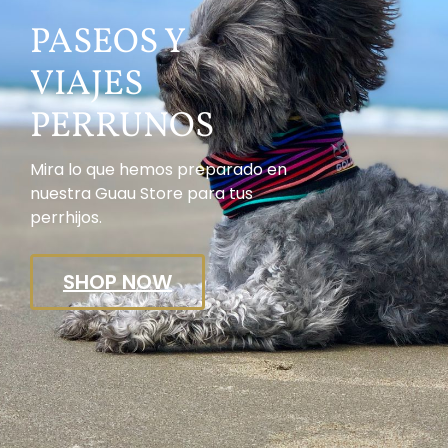
PASEOS Y
VIAJES
PERRUNOS
Mira lo que hemos preparado en
nuestra Guau Store para tus
perrhijos.
SHOP NOW