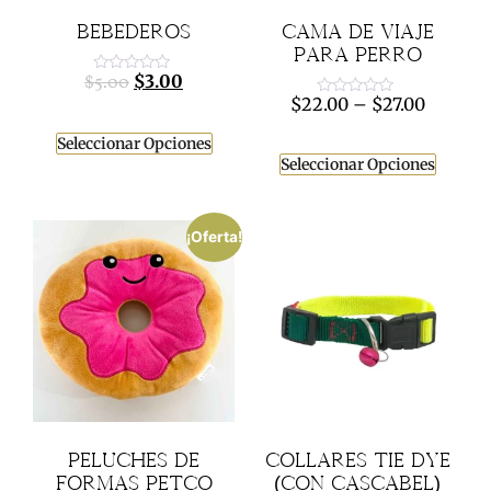
BEBEDEROS
CAMA DE VIAJE
PARA PERRO
$
3.00
$
5.00
Valorado
con
$
22.00
–
$
27.00
Valorado
0
con
de
0
5
Seleccionar Opciones
de
5
Seleccionar Opciones
¡Oferta!
PELUCHES DE
COLLARES TIE DYE
FORMAS PETCO
(CON CASCABEL)