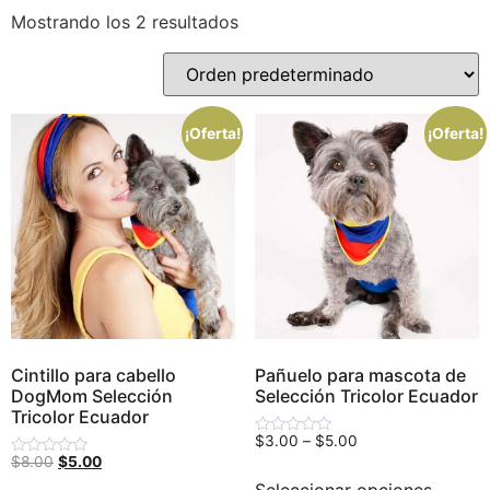
Mostrando los 2 resultados
Precio:
$3
—
$5
¡Oferta!
¡Oferta!
Categorías del producto
Sin categorizar
(18)
Artículos Personalizados
(2)
Camas, casas y cobijas
(9)
Colección mundialista
(3)
Colección Navideña
(13)
Correas y Collares
(16)
Cintillo para cabello
Pañuelo para mascota de
DogMom Selección
Selección Tricolor Ecuador
Dog Mom TV
(10)
Tricolor Ecuador
Festividades
(17)
$
3.00
–
$
5.00
Valorado
con
$
8.00
$
5.00
Valorado
Galletas
(0)
0
con
de