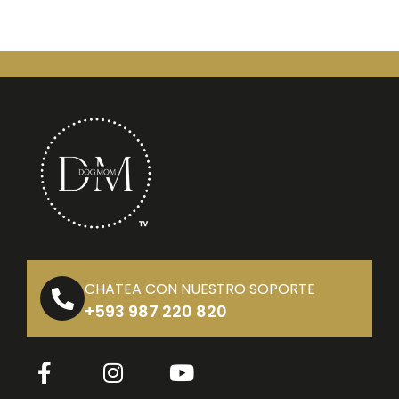
Higiene y Cuidado
(19)
Juguetes y Mordederas
(7)
Kit de Baño
(5)
Kit de Paseo
(6)
Liquidación Navideña
(12)
Marcas
(2)
NUEVOS
(0)
Platos y Bebederos
(6)
Productos Ecofriendly
(6)
Productos para Humanos
(2)
Promociones
(0)
CHATEA CON NUESTRO SOPORTE
+593 987 220 820