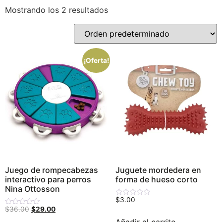
Mostrando los 2 resultados
Precio:
$3
—
$30
¡Oferta!
Categorías del producto
Sin categorizar
(18)
Artículos Personalizados
(2)
Camas, casas y cobijas
(9)
Colección mundialista
(3)
Colección Navideña
(13)
Correas y Collares
(16)
Juego de rompecabezas
Juguete mordedera en
interactivo para perros
forma de hueso corto
Dog Mom TV
(10)
Nina Ottosson
Festividades
(17)
$
3.00
Valorado
con
$
36.00
$
29.00
Valorado
Galletas
(0)
0
con
de