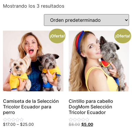
Mostrando los 3 resultados
Precio:
$3
—
$25
¡Oferta!
¡Oferta!
Categorías del producto
Sin categorizar
(18)
Artículos Personalizados
(2)
Camas, casas y cobijas
(9)
Colección mundialista
(3)
Colección Navideña
(13)
Correas y Collares
(16)
Camiseta de la Selección
Cintillo para cabello
Tricolor Ecuador para
DogMom Selección
Dog Mom TV
(10)
perro
Tricolor Ecuador
Festividades
(17)
$
17.00
–
$
25.00
$
8.00
$
5.00
Valorado
Valorado
Galletas
(0)
con
con